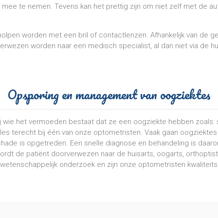
mee te nemen. Tevens kan het prettig zijn om niet zelf met de aut
lpen worden met een bril of contactlenzen. Afhankelijk van de 
verwezen worden naar een medisch specialist, al dan niet via de hu
Opsporing en management van oogziektes
ij wie het vermoeden bestaat dat ze een oogziekte hebben zoals: 
oles terecht bij één van onze optometristen. Vaak gaan oogziekte
hade is opgetreden. Een snelle diagnose en behandeling is daarom
ordt de patiënt doorverwezen naar de huisarts, oogarts, orthoptis
wetenschappelijk onderzoek en zijn onze optometristen kwaliteits