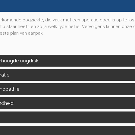
orkomende oogziekte, die vaak met een operatie goed is op te loss
 u staar heeft, en zo ja welk type het is. Vervolgens kunnen onze
beste plan van aanpak
rhoogde oogdruk
atie
inopathie
ndheid