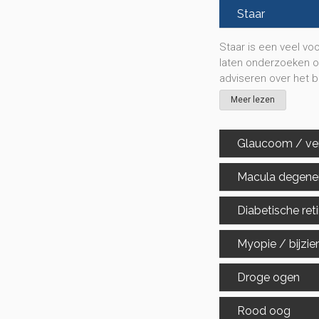
Staar
Staar is een veel vo
laten onderzoeken of
adviseren over het 
Meer lezen
Glaucoom / ve
Macula degener
Diabetische ret
Myopie / bijzie
Droge ogen
Rood oog