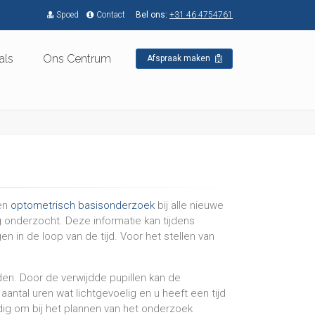
Spoed
Contact
Bel ons:
+31 46 4754761
als
Ons Centrum
Afspraak maken
een
optometrisch basisonderzoek
bij alle nieuwe
 onderzocht. Deze informatie kan tijdens
in de loop van de tijd. Voor het stellen van
en. Door de verwijdde pupillen kan de
antal uren wat lichtgevoelig en u heeft een tijd
ndig om bij het plannen van het onderzoek